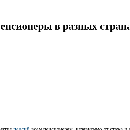
нсионеры в разных странах
днятие
пенсий
всем пенсионерам, независимо от стажа и с