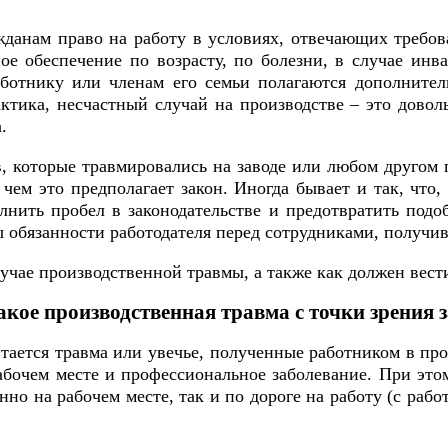
жданам право на работу в условиях, отвечающих требо
ое обеспечение по возрасту, по болезни, в случае инв
ботнику или членам его семьи полагаются дополнител
ктика, несчастный случай на производстве – это довол
.
, которые травмировались на заводе или любом другом 
чем это предполагает закон. Иногда бывает и так, что
нить пробел в законодательстве и предотвратить подо
 обязанности работодателя перед сотрудниками, получи
учае производственной травмы, а также как должен вести
акое производственная травма с точки зрения 
итается травма или увечье, полученные работником в пр
абочем месте и профессиональное заболевание. При это
но на рабочем месте, так и по дороге на работу (с раб