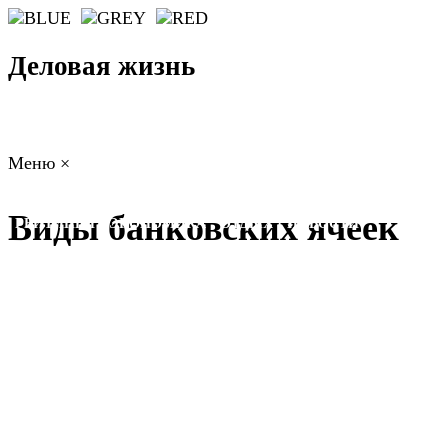
Деловая жизнь
Меню
×
ГЛАВНАЯ
РАБОТА
ФИНАНСЫ
БИЗНЕС
ПРАВО
Виды банковских ячеек
РЕЙТИНГИ
ЭКОНОМИКА
ОТДЫХ
НОВОСТИ
КОНСУЛЬТАНТЫ
КОНТАКТЫ