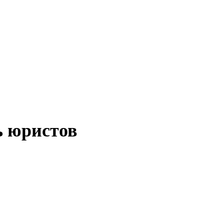
НГИ
ЭКОНОМИКА
ОТДЫХ
НОВОСТИ
КОНСУЛЬТАНТЫ
К
ь юристов