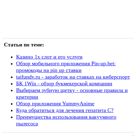
Статьи по теме:
Казино 1х слот и его услуги
Обзор мобильного приложения Pin-up.bet:
промокоды на pin up ставки
taifundv.ru - заработок на ставках на киберспорт
БК 1Win - обзор букмекерской компании
Выбираем зубную щетку - основные правила и
критерии
Обзор приложения YummyAnime
Куда обратиться для лечения гепатита С?
Преимущества использования вакуумного
пылесоса