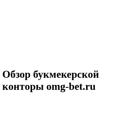
Обзор букмекерской
конторы omg-bet.ru