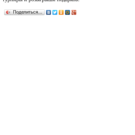
Поделиться…