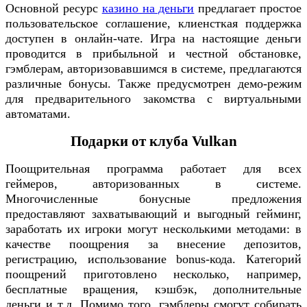
Основной ресурс
казино на деньги
предлагает простое
пользовательское соглашение, клиенсткая поддержка
доступен в онлайн-чате. Игра на настоящие деньги
проводится в прибыльной и честной обстановке,
гэмблерам, авторизовавшимся в системе, предлагаются
различные бонусы. Также предусмотрен демо-режим
для предварительного закомства с виртуальными
автоматами.
Подарки от клуба Vulkan
Поощрительная программа работает для всех
геймеров, авторизованных в системе.
Многочисленные бонусные предложения
предоставляют захватывающий и выгодный гейминг,
заработать их игроки могут несколькими методами: в
качестве поощрения за внесение депозитов,
регистрацию, использование bonus-кода. Категорий
поощрений приготовлено несколько, например,
бесплатные вращения, кэшбэк, дополнительные
деньги и т.д. Помимо того, гэмблеры смогут собирать