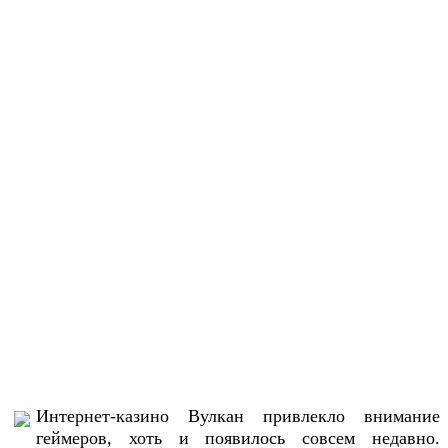
Интернет-казино Вулкан привлекло внимание
геймеров, хоть и появилось совсем недавно.