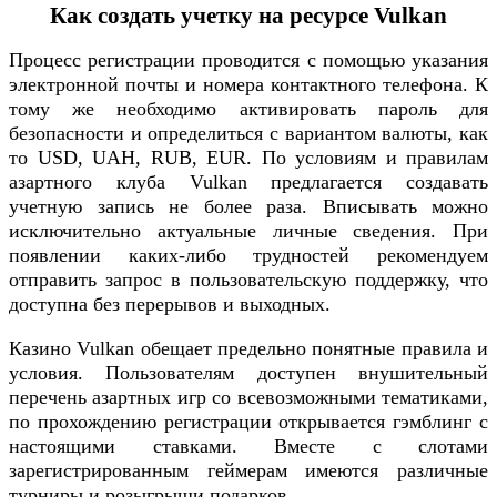
Как создать учетку на ресурсе Vulkan
Процесс регистрации проводится с помощью указания
электронной почты и номера контактного телефона. К
тому же необходимо активировать пароль для
безопасности и определиться с вариантом валюты, как
то USD, UAH, RUB, EUR. По условиям и правилам
азартного клуба Vulkan предлагается создавать
учетную запись не более раза. Вписывать можно
исключительно актуальные личные сведения. При
появлении каких-либо трудностей рекомендуем
отправить запрос в пользовательскую поддержку, что
доступна без перерывов и выходных.
Казино Vulkan обещает предельно понятные правила и
условия. Пользователям доступен внушительный
перечень азартных игр со всевозможными тематиками,
по прохождению регистрации открывается гэмблинг с
настоящими ставками. Вместе с слотами
зарегистрированным геймерам имеются различные
турниры и розыгрыши подарков.