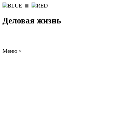
Деловая жизнь
Меню
×
ГЛАВНАЯ
РАБОТА
ФИНАНСЫ
БИЗНЕС
ПРАВО
РЕЙТИНГИ
ЭКОНОМИКА
ОТДЫХ
НОВОСТИ
КОНСУЛЬТАНТЫ
КОНТАКТЫ