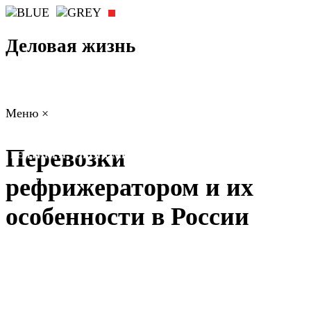
Деловая жизнь
Меню
×
ГЛАВНАЯ
РАБОТА
ФИНАНСЫ
БИЗНЕС
ПРАВО
Перевозки
РЕЙТИНГИ
ЭКОНОМИКА
ОТДЫХ
НОВОСТИ
КОНСУЛЬТАНТЫ
КОНТАКТЫ
рефрижератором и их
особенности в России