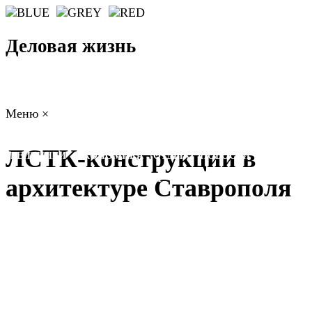
Деловая жизнь
Меню
×
ГЛАВНАЯ
РАБОТА
ФИНАНСЫ
БИЗНЕС
ПРАВО
ЛСТК-конструкции в
РЕЙТИНГИ
ЭКОНОМИКА
ОТДЫХ
НОВОСТИ
КОНСУЛЬТАНТЫ
КОНТАКТЫ
архитектуре Ставрополя