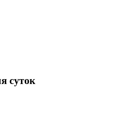
НГИ
ЭКОНОМИКА
ОТДЫХ
НОВОСТИ
КОНСУЛЬТАНТЫ
К
мя суток