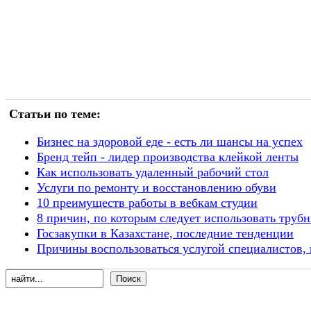
Статьи по теме:
Бизнес на здоровой еде - есть ли шансы на успех
Бренд тейп - лидер производства клейкой ленты
Как использовать удаленный рабочий стол
Услуги по ремонту и восстановлению обуви
10 преимуществ работы в вебкам студии
8 причин, по которым следует использовать тру
Госзакупки в Казахстане, последние тенденции
Причины воспользоваться услугой специалистов,