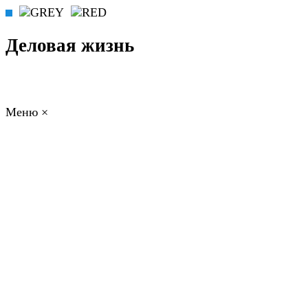
Деловая жизнь
Меню
×
ГЛАВНАЯ
РАБОТА
ФИНАНСЫ
БИЗНЕС
ПРАВО
РЕЙТИНГИ
ЭКОНОМИКА
ОТДЫХ
НОВОСТИ
КОНСУЛЬТАНТЫ
КОНТАКТЫ