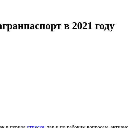
гранпаспорт в 2021 году
как в период
отпуска
, так и по рабочим вопросам, активн