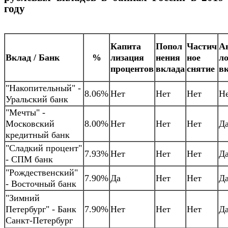
году
Капита
Попол
Частич
А
Вклад / Банк
%
лизация
нения
ное
л
процентов
вклада
снятие
в
"Накопительный" -
8.06%
Нет
Нет
Нет
Н
Уральский банк
"Мечты" -
Московский
8.00%
Нет
Нет
Нет
Д
кредитный банк
"Сладкий процент"
7.93%
Нет
Нет
Нет
Д
- СПМ банк
"Рождественский"
7.90%
Да
Нет
Нет
Д
- Восточный банк
"Зимний
Петербург" - Банк
7.90%
Нет
Нет
Нет
Д
Санкт-Петербург