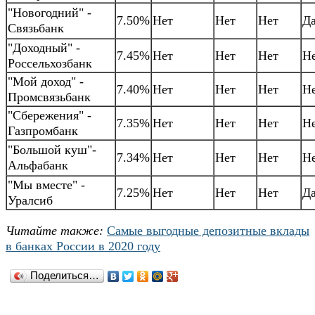
"Новогодний" -
7.50%
Нет
Нет
Нет
Д
Связьбанк
"Доходный" -
7.45%
Нет
Нет
Нет
Н
Россельхозбанк
"Мой доход" -
7.40%
Нет
Нет
Нет
Н
Промсвязьбанк
"Сбережения" -
7.35%
Нет
Нет
Нет
Н
Газпромбанк
"Большой куш"-
7.34%
Нет
Нет
Нет
Н
Альфабанк
"Мы вместе" -
7.25%
Нет
Нет
Нет
Д
Уралсиб
Читайте также:
Самые выгодные депозитные вклады
в банках России в 2020 году
Поделиться…