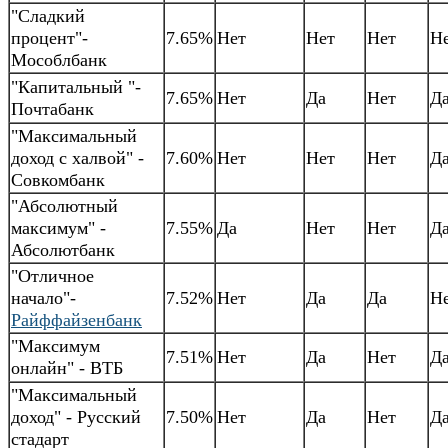
"Сладкий
процент"-
7.65%
Нет
Нет
Нет
Н
Мособлбанк
"Капитальный "-
7.65%
Нет
Да
Нет
Д
Почтабанк
"Максимальный
доход с халвой" -
7.60%
Нет
Нет
Нет
Д
Совкомбанк
"Абсолютный
максимум" -
7.55%
Да
Нет
Нет
Д
Абсолютбанк
"Отличное
начало"-
7.52%
Нет
Да
Да
Н
Райффайзенбанк
"Максимум
7.51%
Нет
Да
Нет
Д
онлайн" - ВТБ
"Максимальный
доход" - Русский
7.50%
Нет
Да
Нет
Д
стадарт