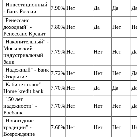
"Инвестиционный"
7.90%
Нет
Да
Да
Д
- Банк России
"Ренессанс
доходный" -
7.80%
Нет
Да
Нет
Н
Ренессанс Кредит
"Накопительный" -
Московский
7.79%
Нет
Нет
Нет
Д
индустриальный
банк
"Надежный" - Банк
7.72%
Нет
Нет
Нет
Д
Открытие
"Кабинет плюс" -
7.70%
Нет
Да
Да
Д
Home kredit bank
"150 лет
надежности" -
7.70%
Нет
Нет
Нет
Д
Росбанк
"Новогодние
традиции" -
7.68%
Нет
Нет
Нет
Н
Возрождение