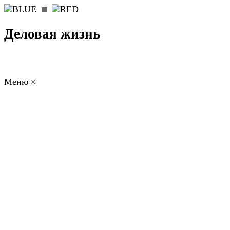
Деловая жизнь
Меню
×
ГЛАВНАЯ
РАБОТА
ФИНАНСЫ
БИЗНЕС
ПРАВО
РЕЙТИНГИ
ЭКОНОМИКА
ОТДЫХ
НОВОСТИ
КОНСУЛЬТАНТЫ
КОНТАКТЫ