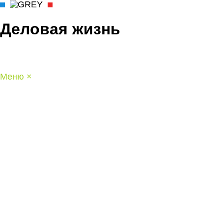
Деловая жизнь
Меню
×
ГЛАВНАЯ
РАБОТА
ФИНАНСЫ
БИЗНЕС
ПРАВО
РЕЙТИНГИ
ЭКОНОМИКА
ОТДЫХ
НОВОСТИ
КОНСУЛЬТАНТЫ
КОНТАКТЫ