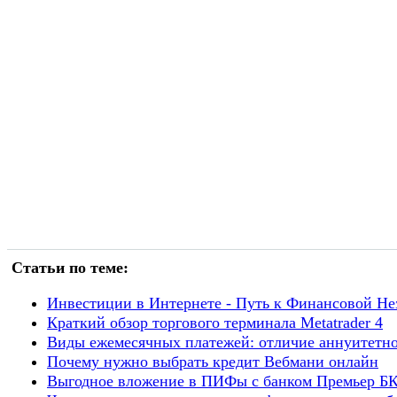
Статьи по теме:
Инвестиции в Интернете - Путь к Финансовой Не
Краткий обзор торгового терминала Metatrader 4
Виды ежемесячных платежей: отличие аннуитетн
Почему нужно выбрать кредит Вебмани онлайн
Выгодное вложение в ПИФы с банком Премьер Б