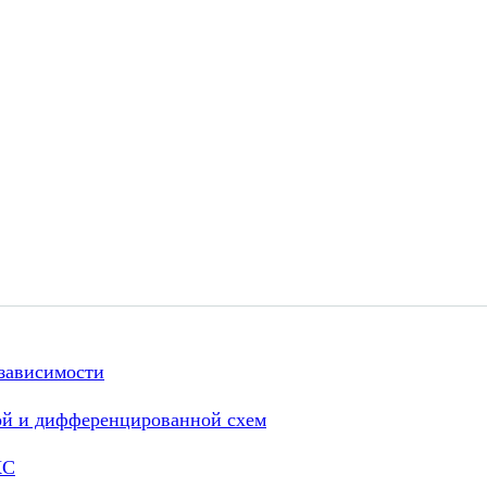
зависимости
ой и дифференцированной схем
КС