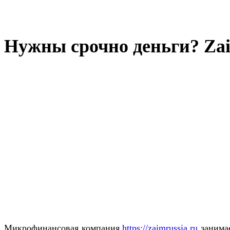
Нужны срочно деньги? Zai
Микрофинансовая компания
https://zaimrussia.ru
занимае