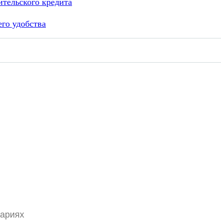
ительского кредита
его удобства
тариях