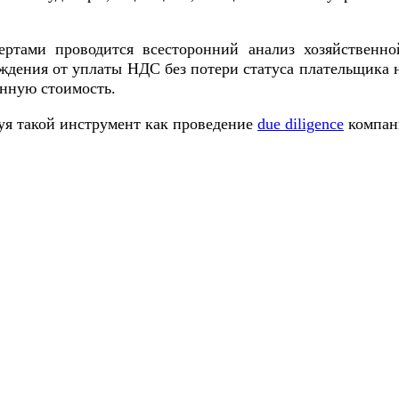
ертами проводится всесторонний анализ хозяйственн
дения от уплаты НДC без потери статуса плательщика 
енную стоимость.
зуя такой инструмент как проведение
due diligence
компан