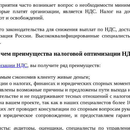
риятия часто возникает вопрос о необходимости миним
орые платят организации, является НДC. Налог на до
от и освобождений.
огo законодательства для снижения выплат по НДC, дост
изация России. Высококвалифицированные специалисты
.
 чем преимущества налоговой оптимизации Н
изации НДС
, вы получите ряд преимуществ:
самым сэкономив клиенту живые деньги;
ии о налогах, финансах и юридических спорных момент
ыявлены возможные причины и предложены пути выхода 
тельстве и не поддерживают тесных отношений с налого
 на вашем проекте, так как в наших специалистов более 
их лет проводит консультации по спорным вопросам руко
м юридическое сопровождение, и предоставляем гаран
исты: аудиторы, оценщики, специалисты по управлен