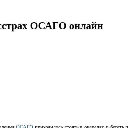
осстрах ОСАГО онлайн
одления
ОСАГО
приходилось стоять в очередях и бегать 