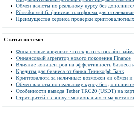
Обмен валюты по реальному курсу без дополнител
Pörssikurssit.fi: финская платформа для отслежив
Преимущества сервиса проверки криптовалютных
Статьи по теме:
Финансовые ловушки: что скрыто за онлайн-займ
Финансовый агрегатор нового поколения Finance
Влияние копицентров на эффективность бизнеса 
Кредиты для бизнеса от банка Тинькофф Банк
Криптовалюта за наличные: возможен ли обмен и 
Обмен валюты по реальному курсу без дополнител
Особенности вывода Tether TRC20 (USDT) на кар
Стрит-ритейл в эпоху эмоционального маркетинга