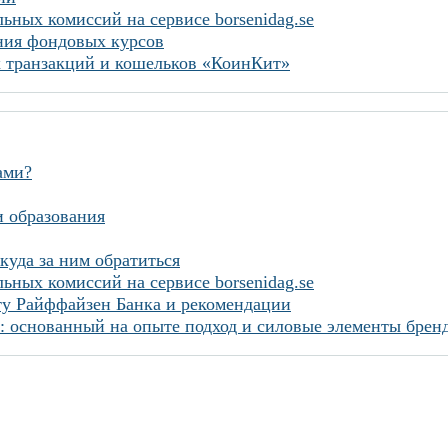
ьных комиссий на сервисе borsenidag.se
ания фондовых курсов
 транзакций и кошельков «КоинКит»
ами?
и образования
куда за ним обратиться
ьных комиссий на сервисе borsenidag.se
ту Райффайзен Банка и рекомендации
: основанный на опыте подход и силовые элементы брен