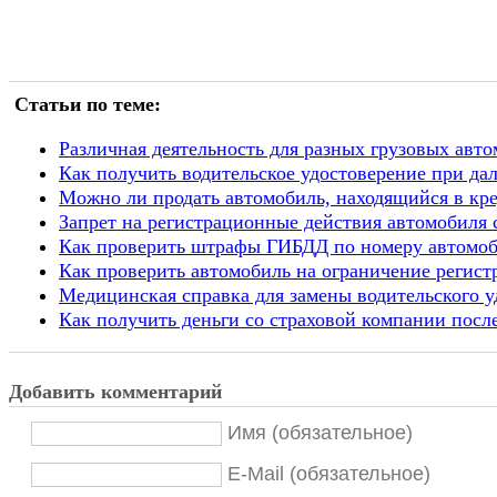
Статьи по теме:
Различная деятельность для разных грузовых авт
Как получить водительское удостоверение при да
Можно ли продать автомобиль, находящийся в кр
Запрет на регистрационные действия автомобиля
Как проверить штрафы ГИБДД по номеру автомо
Как проверить автомобиль на ограничение регис
Медицинская справка для замены водительского у
Как получить деньги со страховой компании посл
Добавить комментарий
Имя (обязательное)
E-Mail (обязательное)