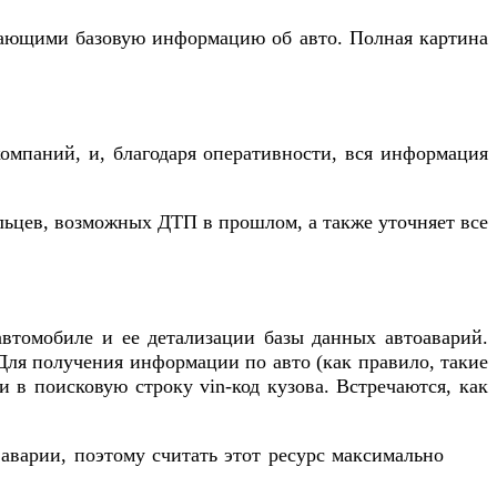
вающими базовую информацию об авто. Полная картина
омпаний, и, благодаря оперативности, вся информация
льцев, возможных ДТП в прошлом, а также уточняет все
втомобиле и ее детализации базы данных автоаварий.
Для получения информации по авто (как правило, такие
 в поисковую строку vin-код кузова. Встречаются, как
варии, поэтому считать этот ресурс максимально