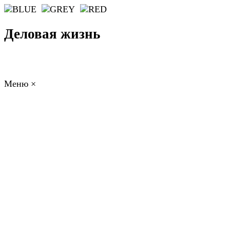
Деловая жизнь
Меню
×
ГЛАВНАЯ
РАБОТА
ФИНАНСЫ
БИЗНЕС
ПРАВО
РЕЙТИ