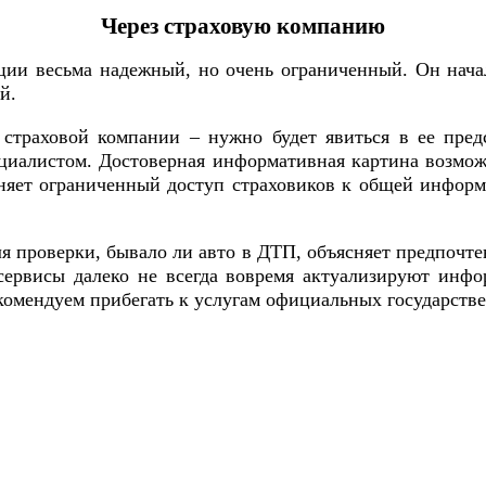
Через страховую компанию
ии весьма надежный, но очень ограниченный. Он нача
й.
 страховой компании – нужно будет явиться в ее предс
циалистом. Достоверная информативная картина возмож
сняет ограниченный доступ страховиков к общей инфо
я проверки, бывало ли авто в ДТП, объясняет предпочт
сервисы далеко не всегда вовремя актуализируют инфор
екомендуем прибегать к услугам официальных государст