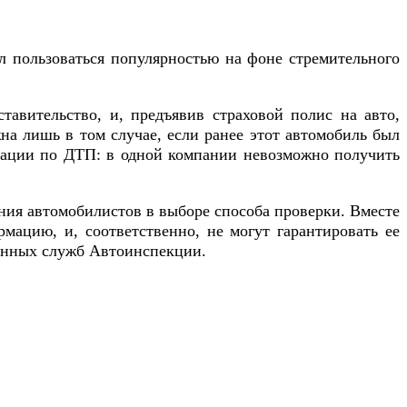
л пользоваться популярностью на фоне стремительного
тавительство, и, предъявив страховой полис на авто,
на лишь в том случае, если ранее этот автомобиль был
рмации по ДТП: в одной компании невозможно получить
ения автомобилистов в выборе способа проверки. Вместе
мацию, и, соответственно, не могут гарантировать ее
венных служб Автоинспекции.