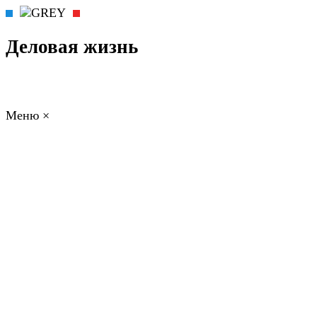
Деловая жизнь
Меню
×
ГЛАВНАЯ
РАБОТА
ФИНАНСЫ
БИЗНЕС
ПРАВО
РЕЙТИНГИ
ЭКОНОМИКА
ОТДЫХ
НОВОСТИ
КОНСУЛЬТАНТЫ
КОНТАКТЫ