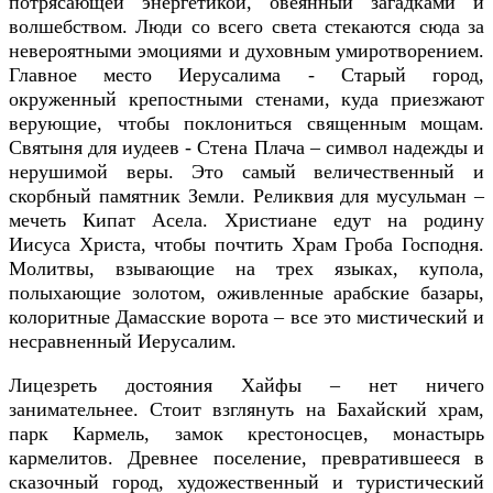
потрясающей энергетикой, овеянный загадками и
волшебством. Люди со всего света стекаются сюда за
невероятными эмоциями и духовным умиротворением.
Главное место Иерусалима - Старый город,
окруженный крепостными стенами, куда приезжают
верующие, чтобы поклониться священным мощам.
Святыня для иудеев - Стена Плача – символ надежды и
нерушимой веры. Это самый величественный и
скорбный памятник Земли. Реликвия для мусульман –
мечеть Кипат Асела. Христиане едут на родину
Иисуса Христа, чтобы почтить Храм Гроба Господня.
Молитвы, взывающие на трех языках, купола,
полыхающие золотом, оживленные арабские базары,
колоритные Дамасские ворота – все это мистический и
несравненный Иерусалим.
Лицезреть достояния Хайфы – нет ничего
занимательнее. Стоит взглянуть на Бахайский храм,
парк Кармель, замок крестоносцев, монастырь
кармелитов. Древнее поселение, превратившееся в
сказочный город, художественный и туристический