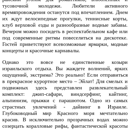
тусовочной молодежи. Любители активного
времяпровождения останутся под впечатлением. Днем
их ждут велосипедные прогулки, теннисные корты,
клуб верховой езды и разнообразные водные забавы.
Вечером можно посидеть в респектабельном кафе или
под современные ритмы повеселиться на дискотеке.
Гостей приветствуют всевозможные ярмарки, модные
концерты и красочные карнавалы.
Однако это вовсе не единственные козыри
израильского отдыха. Вы жаждете волнений, ярких
ощущений, экстрима? Это реально! Если отправиться
в прекрасное курортное место – Эйлат! Для смелых и
подвижных здесь представлен развлекательный
комплект: джип-сафари, виндсерфинг, кайтинг,
альпинизм, прыжки с парашютом. Одно из самых
страстных увлечений - дайвинг в Израиле.
Глубоководный мир Красного моря мечтательно
красив. В исключительно прозрачных водах можно
созерцать коралловые рифы, фантастической красоты