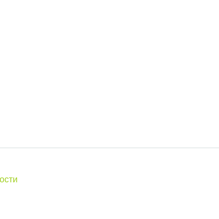
ости
и