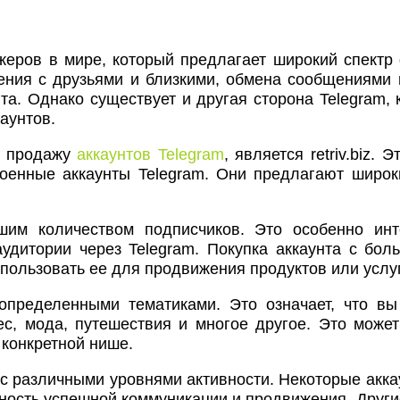
жеров в мире, который предлагает широкий спектр
ния с друзьями и близкими, обмена сообщениями и
та. Однако существует и другая сторона Telegram, 
аунтов.
и продажу
аккаунтов Telegram
, является retriv.biz.
енные аккаунты Telegram. Они предлагают широки
шим количеством подписчиков. Это особенно инт
удитории через Telegram. Покупка аккаунта с бол
спользовать ее для продвижения продуктов или услуг
определенными тематиками. Это означает, что в
ес, мода, путешествия и многое другое. Это может
 конкретной нише.
ты с различными уровнями активности. Некоторые акк
ность успешной коммуникации и продвижения. Другие