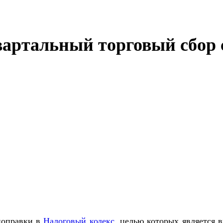
вартальный торговый сбор 
 поправки в
Налоговый кодекс
, целью которых является 