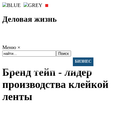
Деловая жизнь
Меню
×
ГЛАВНАЯ
РАБОТА
ФИНАНСЫ
БИЗНЕС
ПРАВО
Бренд тейп - лидер
РЕЙТИНГИ
ЭКОНОМИКА
ОТДЫХ
НОВОСТИ
КОНСУЛЬТАНТЫ
КОНТАКТЫ
производства клейкой
ленты