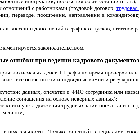
ностные инструкции, положения об аттестации и т.п.);
х отношений с работниками (трудовой договор,
трудовая
ении, переводе, поощрении, направлении в командировк
или внесении дополнений в график отпусков, штатное ра
гламентируется законодательством.
ые ошибки при ведении кадрового документо
риятию немалых денег. Штрафы во время проверок или
знает все особенности и подводные камни и регулярно 
тсутствие данных, опечатки в ФИО сотрудника или назва
вление соглашения на основе неверных данных);
 книги учета движения трудовых книг, опечатки и т.п.)
ым лицом;
 внимательности. Только опытный специалист спо