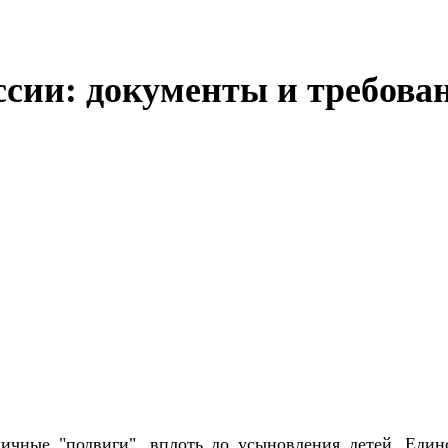
ссии: документы и требова
чные "подвиги", вплоть до усыновления детей. Единс