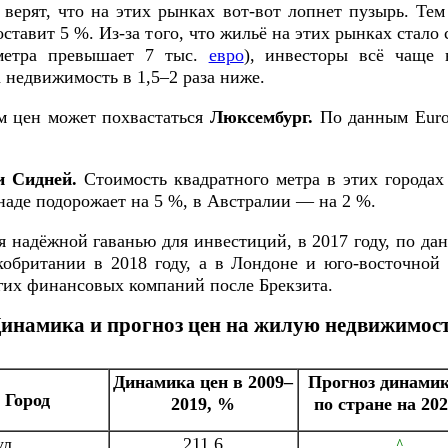
верят, что на этих рынках вот-вот лопнет пузырь. Тем 
оставит 5 %. Из-за того, что жильё на этих рынках стал
о метра превышает 7 тыс.
евро
), инвесторы всё чаще 
 недвижимость в 1,5–2 раза ниже.
м цен может похвастаться
Люксембург.
По данным Euros
и Сидней.
Стоимость квадратного метра в этих городах 
анаде подорожает на 5 %, в Австралии — на 2 %.
надёжной гаванью для инвестиций, в 2017 году, по данны
икобритании в 2018 году, а в Лондоне и юго-восточно
огих финансовых компаний после Брекзита.
инамика и прогноз цен на жилую недвижимос
Динамика цен в 2009–
Прогноз динамик
Город
2019, %
по стране на 202
ул
211,6
^