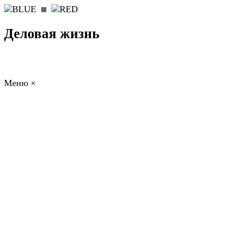
Деловая жизнь
Меню
×
ГЛАВНАЯ
РАБОТА
ФИНАНСЫ
БИЗНЕС
ПРАВО
РЕЙТИНГИ
ЭКОНОМИКА
ОТДЫХ
НОВОСТИ
КОНСУЛЬТАНТЫ
КОНТАКТЫ