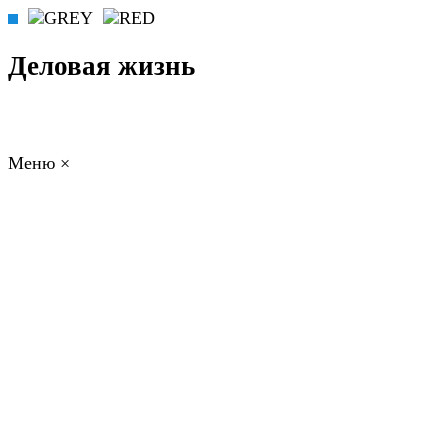
Деловая жизнь
Меню
×
ГЛАВНАЯ
РАБОТА
ФИНАНСЫ
БИЗНЕС
ПРАВО
РЕЙТИНГИ
ЭКОНОМИКА
ОТДЫХ
НОВОСТИ
КОНСУЛЬТАНТЫ
КОНТАКТЫ