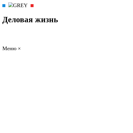
Деловая жизнь
Меню
×
ГЛАВНАЯ
РАБОТА
ФИНАНСЫ
БИЗНЕС
ПРАВО
РЕЙТИНГИ
ЭКОНОМИКА
ОТДЫХ
НОВОСТИ
КОНСУЛЬТАНТЫ
КОНТАКТЫ