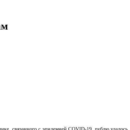
ам
пике, связанного с эпидемией COVID-19, рублю удалось