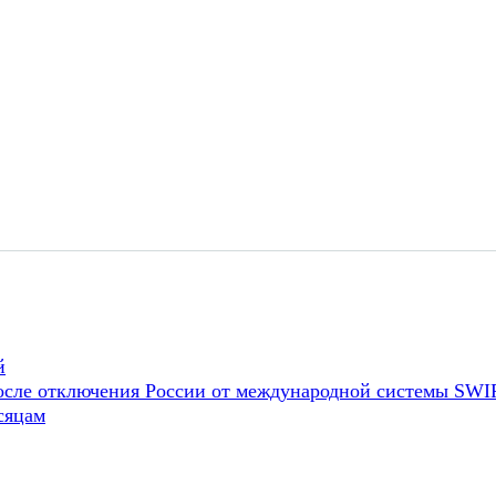
й
 после отключения России от международной системы SWI
сяцам