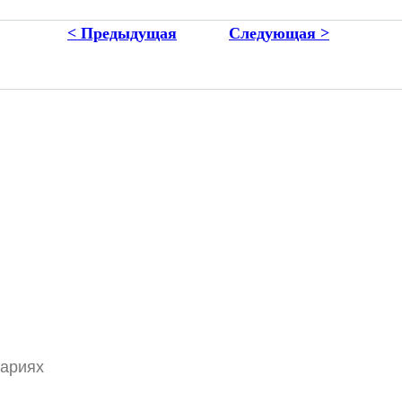
< Предыдущая
Следующая >
тариях