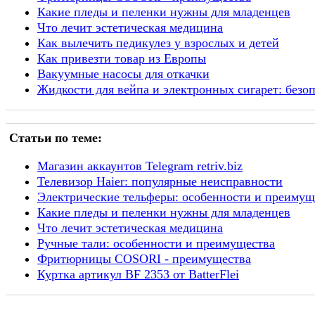
Какие пледы и пеленки нужны для младенцев
Что лечит эстетическая медицина
Как вылечить педикулез у взрослых и детей
Как привезти товар из Европы
Вакуумные насосы для откачки
Жидкости для вейпа и электронных сигарет: безоп
Статьи по теме:
Магазин аккаунтов Telegram retriv.biz
Телевизор Haier: популярные неисправности
Электрические тельферы: особенности и преимущ
Какие пледы и пеленки нужны для младенцев
Что лечит эстетическая медицина
Ручные тали: особенности и преимущества
Фритюрницы COSORI - преимущества
Куртка артикул BF 2353 от BatterFlei