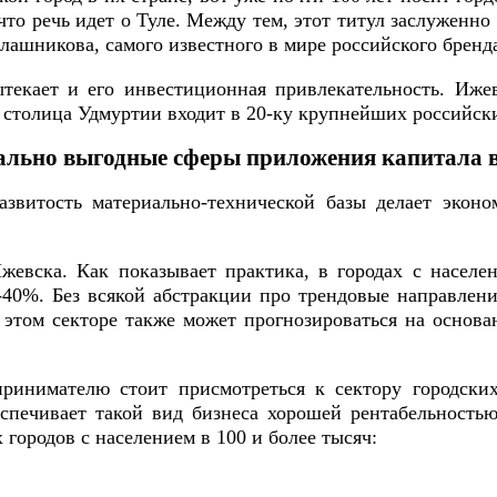
то речь идет о Туле. Между тем, этот титул заслуженно
алашникова, самого известного в мире российского бренд
текает и его инвестиционная привлекательность. Иже
ч столица Удмуртии входит в 20-ку крупнейших российск
льно выгодные сферы приложения капитала 
звитость материально-технической базы делает эко
жевска. Как показывает практика, в городах с насел
30-40%. Без всякой абстракции про трендовые направлен
 этом секторе также может прогнозироваться на основа
инимателю стоит присмотреться к сектору городски
еспечивает такой вид бизнеса хорошей рентабельность
городов с населением в 100 и более тысяч: