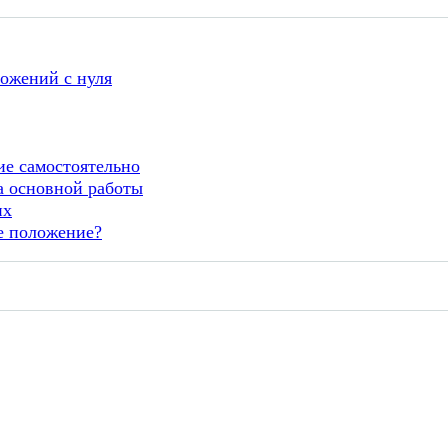
ложений с нуля
ие самостоятельно
а основной работы
их
е положение?