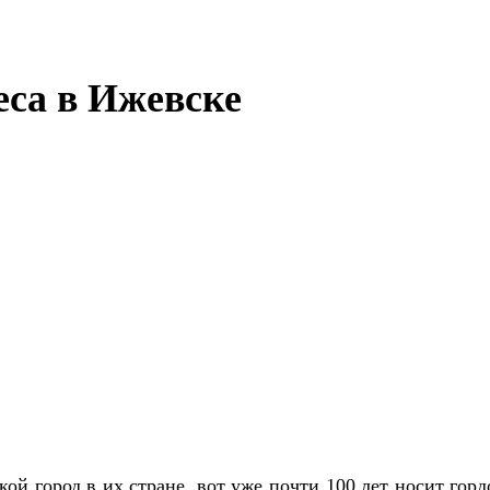
еса в Ижевске
кой город в их стране, вот уже почти 100 лет носит го