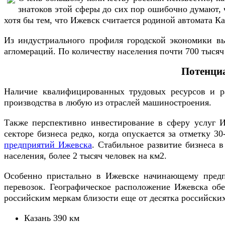
знатоков этой сферы до сих пор ошибочно думают, ч
хотя бы тем, что Ижевск считается родиной автомата К
Из индустриального профиля городской экономики вы
агломераций. По количеству населения почти 700 тыся
Потенциа
Наличие квалифицированных трудовых ресурсов и ра
производства в любую из отраслей машиностроения.
Также перспективно инвестирование в сферу услуг И
секторе бизнеса редко, когда опускается за отметку 
предприятий Ижевска
. Стабильное развитие бизнеса в
населения, более 2 тысяч человек на км2.
Особенно пристально в Ижевске начинающему предпр
перевозок. Географическое расположение Ижевска об
российским меркам близости еще от десятка российских 
Казань 390 км