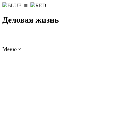
Деловая жизнь
Меню
×
ГЛАВНАЯ
РАБОТА
ФИНАНСЫ
БИЗНЕС
ПРАВО
РЕЙТИНГИ
ЭКОНОМИКА
ОТДЫХ
НОВОСТИ
КОНСУЛЬТАНТЫ
КОНТАКТЫ