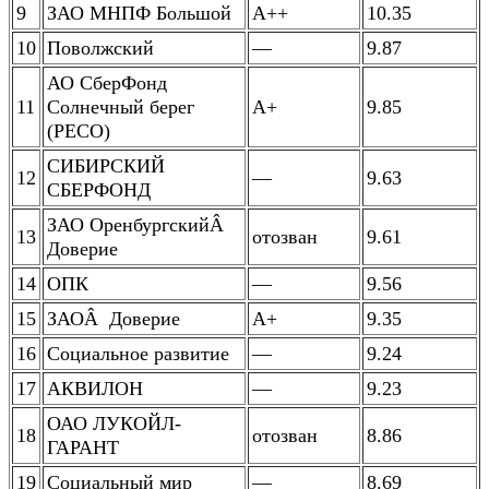
9
ЗАО МНПФ Большой
А++
10.35
10
Поволжский
—
9.87
АО СберФонд
11
Солнечный берег
А+
9.85
(РЕСО)
СИБИРСКИЙ
12
—
9.63
СБЕРФОНД
ЗАО ОренбургскийÂ
13
отозван
9.61
Доверие
14
ОПК
—
9.56
15
ЗАОÂ Доверие
А+
9.35
16
Социальное развитие
—
9.24
17
АКВИЛОН
—
9.23
ОАО ЛУКОЙЛ-
18
отозван
8.86
ГАРАНТ
19
Социальный мир
—
8.69