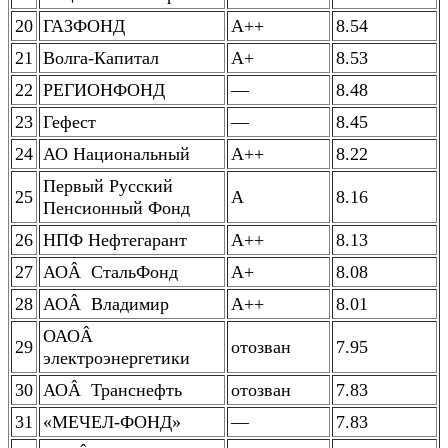
20
ГАЗФОНД
А++
8.54
21
Волга-Капитал
А+
8.53
22
РЕГИОНФОНД
—
8.48
23
Гефест
—
8.45
24
АО Национальный
А++
8.22
Первый Русский
25
А
8.16
Пенсионный Фонд
26
НПФ Нефтегарант
А++
8.13
27
АОÂ СтальФонд
А+
8.08
28
АОÂ Владимир
А++
8.01
ОАОÂ
29
отозван
7.95
электроэнергетики
30
АОÂ Транснефть
отозван
7.83
31
«МЕЧЕЛ-ФОНД»
—
7.83