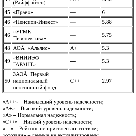
(Райффайзен)
45
«Право»
—
6
46
«Пенсион-Инвест»
—
5.88
«УГМК –
46
—
5.75
Перспектива»
48
АОÂ «Альянс»
А+
5.3
«ВНИИЭФ —
49
—
5.3
ГАРАНТ»
ЗАОÂ Первый
50
национальный
С++
2.97
пенсионный фонд
«A++» – Наивысший уровень надежности;
«A+» – Высокий уровень надежности;
«A» – Нормальная надежность;
«С++» – Низкий уровень надежности;
«—» – Рейтинг не присвоен агентством;
«отозван» – данные не актуализированы.