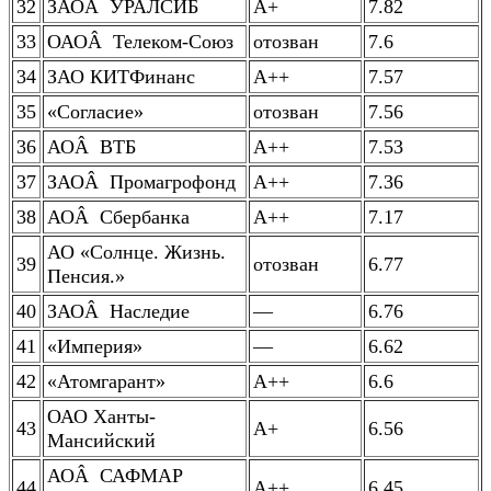
32
ЗАОÂ УРАЛСИБ
А+
7.82
33
ОАОÂ Телеком-Союз
отозван
7.6
34
ЗАО КИТФинанс
А++
7.57
35
«Согласие»
отозван
7.56
36
АОÂ ВТБ
А++
7.53
37
ЗАОÂ Промагрофонд
А++
7.36
38
АОÂ Сбербанка
А++
7.17
АО «Солнце. Жизнь.
39
отозван
6.77
Пенсия.»
40
ЗАОÂ Наследие
—
6.76
41
«Империя»
—
6.62
42
«Атомгарант»
А++
6.6
ОАО Ханты-
43
А+
6.56
Мансийский
АОÂ САФМАР
44
А++
6.45