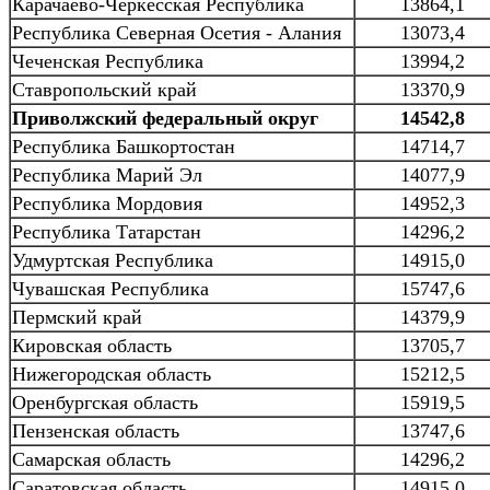
Карачаево-Черкесская Республика
13864,1
Республика Северная Осетия - Алания
13073,4
Чеченская Республика
13994,2
Ставропольский край
13370,9
Приволжский федеральный округ
14542,8
Республика Башкортостан
14714,7
Республика Марий Эл
14077,9
Республика Мордовия
14952,3
Республика Татарстан
14296,2
Удмуртская Республика
14915,0
Чувашская Республика
15747,6
Пермский край
14379,9
Кировская область
13705,7
Нижегородская область
15212,5
Оренбургская область
15919,5
Пензенская область
13747,6
Самарская область
14296,2
Саратовская область
14915,0