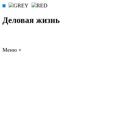
Деловая жизнь
Меню
×
ГЛАВНАЯ
РАБОТА
ФИНАНСЫ
БИЗНЕС
ПРАВО
РЕЙТИНГИ
ЭКОНОМИКА
ОТДЫХ
НОВОСТИ
КОНСУЛЬТАНТЫ
КОНТАКТЫ