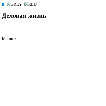
Деловая жизнь
Меню
×
ГЛАВНАЯ
РАБОТА
ФИНАНСЫ
БИЗНЕС
ПРАВО
РЕЙТИНГИ
ЭКОНОМИКА
ОТДЫХ
НОВОСТИ
КОНСУЛЬТАНТЫ
КОНТАКТЫ