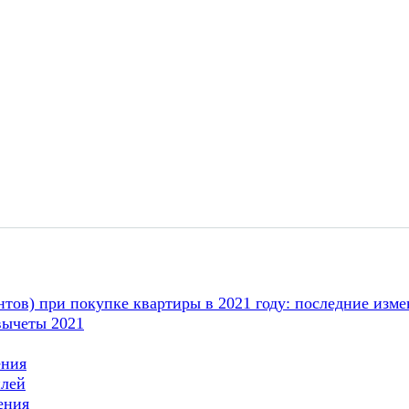
нтов) при покупке квартиры в 2021 году: последние изм
вычеты 2021
ения
илей
ения