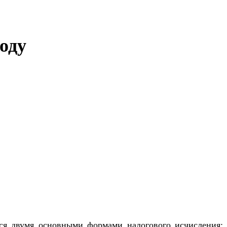
оду
тся двумя основными формами налогового исчисления: