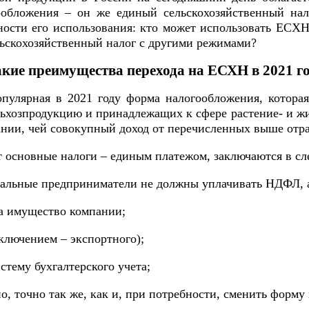
обложения – он же единый сельскохозяйственный нал
ности его использования: кто может использовать ЕСХ
льскохозяйственный налог с другими режимами?
кие преимущества перехода на ЕСХН в 2021 г
улярная в 2021 году форма налогообложения, которая
хозпродукцию и принадлежащих к сфере растение- и жив
нии, чей совокупный доход от перечисленных выше отра
т основные налоги – единым платежом, заключаются в с
дуальные предприниматели не должны уплачивать НДФЛ, 
а имущество компании;
ключением – экспортного);
тему бухгалтерского учета;
, точно так же, как и, при потребности, сменить форму