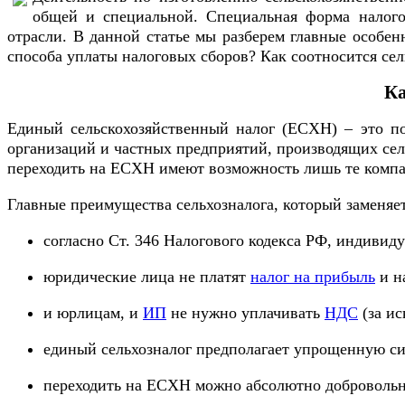
общей и специальной. Специальная форма налого
отрасли. В данной статье мы разберем главные особен
способа уплаты налоговых сборов? Как соотносится се
Ка
Единый сельскохозяйственный налог (ЕСХН) – это поп
организаций и частных предприятий, производящих сель
переходить на ЕСХН имеют возможность лишь те компа
Главные преимущества сельхозналога, который заменяе
согласно Ст. 346 Налогового кодекса РФ, индиви
юридические лица не платят
налог на прибыль
и н
и юрлицам, и
ИП
не нужно уплачивать
НДС
(за ис
единый сельхозналог предполагает упрощенную сис
переходить на ЕСХН можно абсолютно добровольно