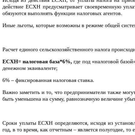
Исходя из действия ЕСХН, от уплаты налога на приб
действие ЕСХН предусматривает своевременную уплат
обязуются выполнять функции налоговых агентов.
Иные льготы, которые возможны в режиме общей систе
Расчет единого сельскохозяйственного налога происхо
ЕСХН= налоговая база*6%,
где под «налоговой базой
денежном эквиваленте;
6% – фиксированная налоговая ставка.
Важно заметить и то, что предприниматели также могут
быть уменьшена на сумму, равнозначную величине убыт
Сроки уплаты ЕСХН определяются, исходя из установл
год, в то время, как отчетным – является полугодие, то