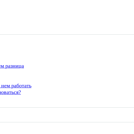
ем разница
 нем работать
зоваться?