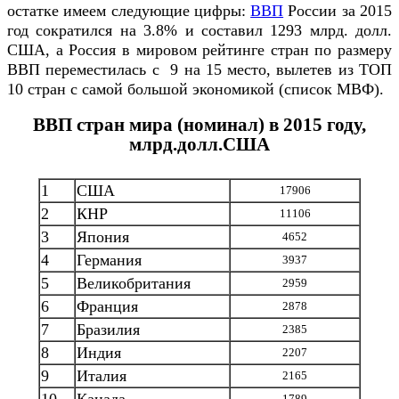
остатке имеем следующие цифры:
ВВП
России за 2015
год сократился на 3.8% и составил 1293 млрд. долл.
США, а Россия в мировом рейтинге стран по размеру
ВВП переместилась с 9 на 15 место, вылетев из ТОП
10 стран с самой большой экономикой (список МВФ).
ВВП стран мира (номинал) в 2015 году,
млрд.долл.США
1
США
17906
2
КНР
11106
3
Япония
4652
4
Германия
3937
5
Великобритания
2959
6
Франция
2878
7
Бразилия
2385
8
Индия
2207
9
Италия
2165
1789