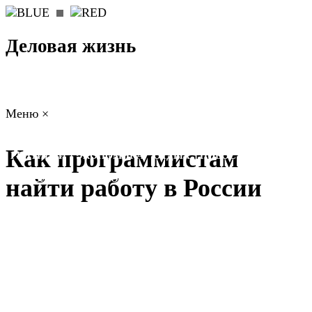
Деловая жизнь
Меню
×
ГЛАВНАЯ
РАБОТА
ФИНАНСЫ
БИЗНЕС
ПРАВО
Как программистам
РЕЙТИНГИ
ЭКОНОМИКА
ОТДЫХ
НОВОСТИ
КОНСУЛЬТАНТЫ
КОНТАКТЫ
найти работу в России