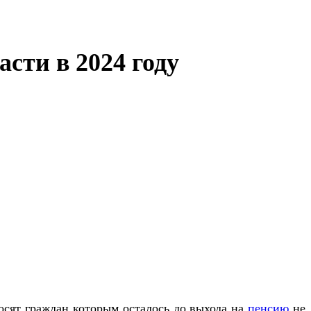
сти в 2024 году
носят граждан которым осталось до выхода на
пенсию
не