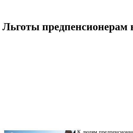
Льготы предпенсионерам в
К людям предпенсионног