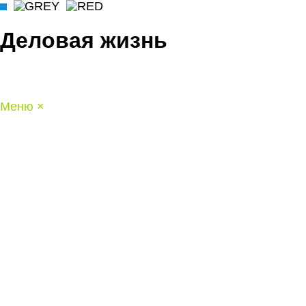
Деловая жизнь
Меню
×
ГЛАВНАЯ
РАБОТА
ФИНАНСЫ
БИЗНЕС
ПРАВО
РЕЙТИНГИ
ЭКОНОМИКА
ОТДЫХ
НОВОСТИ
КОНСУЛЬТАНТЫ
КОНТАКТЫ