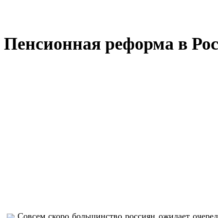
Пенсионная реформа в Росс
Совсем скоро большинство россиян ожидает очеред