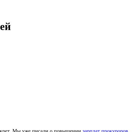
лей
секрет. Мы уже писали о повышении
зарплат прокуроров
,