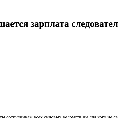
шается зарплата следовате
ты сотрудникам всех силовых ведомств ни для кого не 