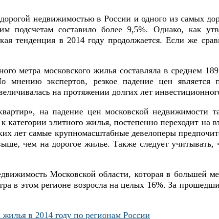
й дорогой недвижимостью в России и одного из самых до
ним подсчетам составило более 9,5%. Однако, как ут
ая тенденция в 2014 году продолжается. Если же срав
ого метра московского жилья составляла в среднем 189 
о мнению экспертов, резкое падение цен является
величивалась на протяжении долгих лет инвестиционного
вартир», на падение цен московской недвижимости та
 к категории элитного жилья, постепенно переходит на 
ьких лет самые крупномасштабные девелоперы предпочи
 выше, чем на дорогое жилье. Также следует учитывать,
движимость Московской области, которая в большей мер
метра в этом регионе возросла на целых 16%. За прошедш
 жилья в 2014 году по регионам России