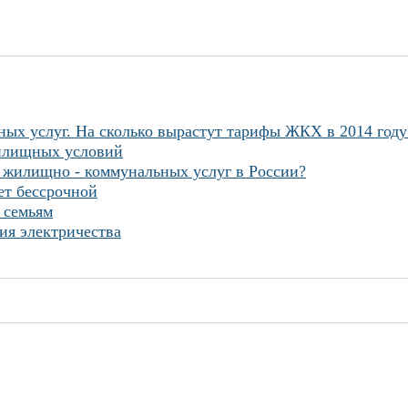
ных услуг. На сколько вырастут тарифы ЖКХ в 2014 году
жилищных условий
е жилищно - коммунальных услуг в России?
ет бессрочной
 семьям
ия электричества