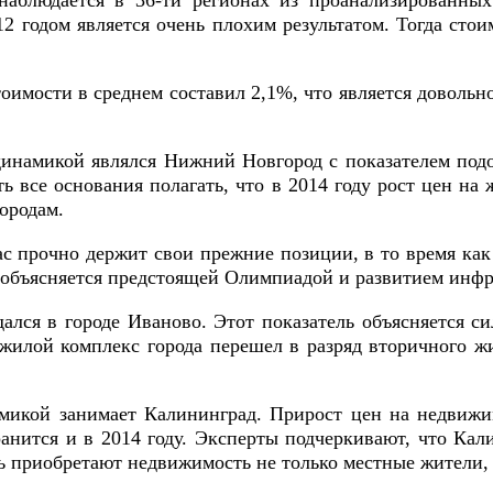
аблюдается в 36-ти регионах из проанализированных
12 годом является очень плохим результатом. Тогда ст
оимости в среднем составил 2,1%, что является довольн
инамикой являлся Нижний Новгород с показателем под
ь все основания полагать, что в 2014 году рост цен н
ородам.
 прочно держит свои прежние позиции, в то время как 
ем объясняется предстоящей Олимпиадой и развитием инф
лся в городе Иваново. Этот показатель объясняется с
жилой комплекс города перешел в разряд вторичного жи
микой занимает Калининград. Прирост цен на недвижи
анится и в 2014 году. Эксперты подчеркивают, что Ка
ь приобретают недвижимость не только местные жители, 