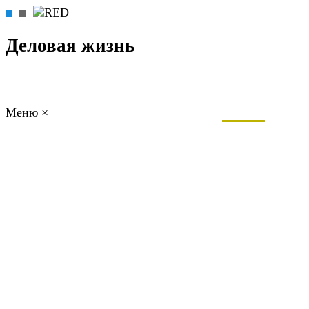
Деловая жизнь
Меню
×
ГЛАВНАЯ
РАБОТА
ФИНАНСЫ
БИЗНЕС
ПРАВО
РЕЙТИНГИ
ЭКОНОМИКА
ОТДЫХ
НОВОСТИ
КОНСУЛЬТАНТЫ
КОНТАКТЫ