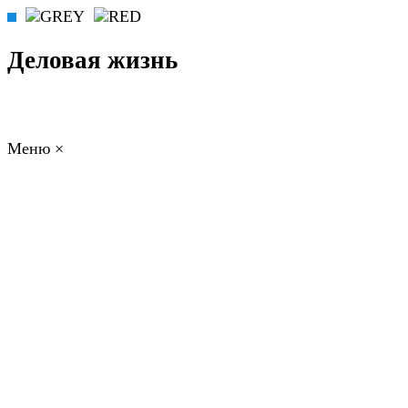
Деловая жизнь
Меню
×
ГЛАВНАЯ
РАБОТА
ФИНАНСЫ
БИЗНЕС
ПРАВО
РЕЙТИНГИ
ЭКОНОМИКА
ОТДЫХ
НОВОСТИ
КОНСУЛЬТАНТЫ
КОНТАКТЫ